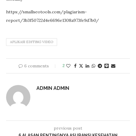
https://smallseotools.com/plagiarism-
report/3b3f50722d4e6696e1308a973fe9d7b0/
APLIKASI EDITING VIDEO
6 comments
2
ADMIN ADMIN
previous post
6 ALASAN PENTINGNYA ASURANSI KESEHATAN